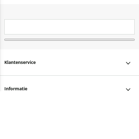
Klantenservice
Klantenservice
Informatie
Bestellen
Over ons
Bezorging
Advies nodig?
Vacatures
Betalen
Facebook
Winkels en openingstijden