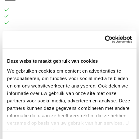
Starten met ondernemen is spannend, maar ook
risicovol — vooral wanneer je je idee nog niet hebt
getoetst aan de realiteit van de markt. Bewezen
Deze website maakt gebruik van cookies
Bedrijfsconcepten fungeert als jouw praktische kompas
We gebruiken cookies om content en advertenties te
in deze cruciale opstartfase. Het boek biedt een
personaliseren, om functies voor social media te bieden
gestructureerde aanpak om een vaag idee om te zetten
en om ons websiteverkeer te analyseren. Ook delen we
in een gevalideerd, schaalbaar en winstgevend
informatie over uw gebruik van onze site met onze
bedrijfsconcept. Je leert hoe je klantbehoeften helder in
partners voor social media, adverteren en analyse. Deze
partners kunnen deze gegevens combineren met andere
kaart brengt, hoe je aannames test en risico’s beperkt,
informatie die u aan ze heeft verstrekt of die ze hebben
en hoe je een Minimum Viable Product ontwikkelt dat
verzameld op basis van uw gebruik van hun services. U
echte waarde levert. Daarnaast ontdek je hoe je
kunt op ieder moment uw cookievoorkeuren aanpassen
feedback systematisch verzamelt en inzet om je
op onze
cookiebeleid pagina
.