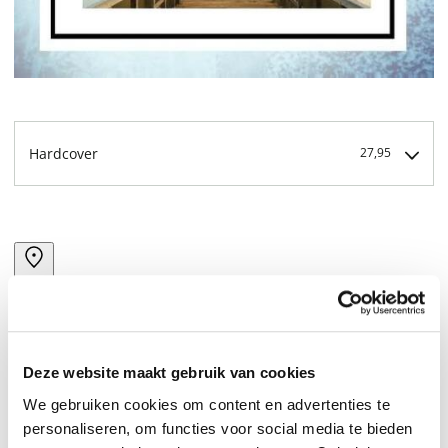
Hardcover
27,95
Deze website maakt gebruik van cookies
We gebruiken cookies om content en advertenties te
personaliseren, om functies voor social media te bieden
Here is the definitive edition of St. Teresa of Avila's