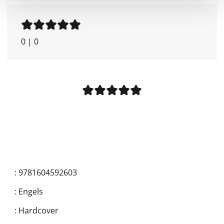
0
|
0
:
9781604592603
:
Engels
:
Hardcover