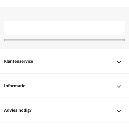
Klantenservice
Klantenservice
Informatie
Bestellen
Over ons
Bezorging
Advies nodig?
Vacatures
Betalen
Facebook
Winkels en openingstijden