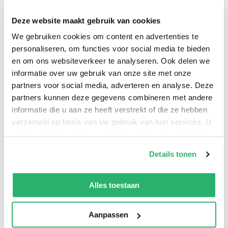
Deze website maakt gebruik van cookies
Here is the definitive edition of St. Teresa of Avila's
We gebruiken cookies om content en advertenties te
Interior Castle: translated by E. Allison Peers. This
personaliseren, om functies voor social media te bieden
mystic book is as inspirational and enlightening today
en om ons websiteverkeer te analyseren. Ook delen we
informatie over uw gebruik van onze site met onze
as it was when it was first written. St. Teresa lays out
partners voor social media, adverteren en analyse. Deze
the foundation for an ideal journey of faith. St. Teresa
partners kunnen deze gegevens combineren met andere
was a reformer of the Carmelite Order and is
informatie die u aan ze heeft verstrekt of die ze hebben
considered to be, along with Saint John of the Cross, a
verzameld op basis van uw gebruik van hun services. U
founder of the Discalced Carmelites. She became the
kunt op ieder moment uw cookievoorkeuren aanpassen
first female to be named a Doctor of the Church, in
op onze
cookiebeleid pagina
.
Details tonen
1970, and is one of only three females to be awarded
We werken samen met
13 derden
die uw gegevens
that honor.
kunnen ontvangen en verwerken.
Alles toestaan
Aanpassen